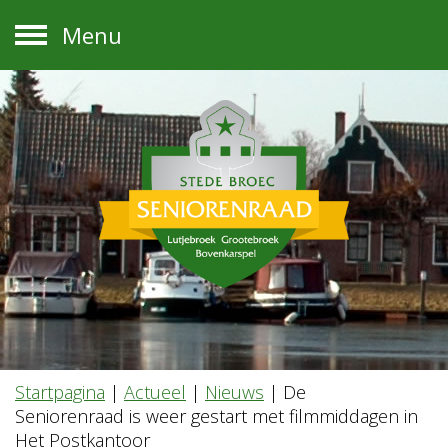
Menu
Startpagina
|
Actueel
|
Nieuws
|
De
Seniorenraad is weer gestart met filmmiddagen in
Het Postkantoor