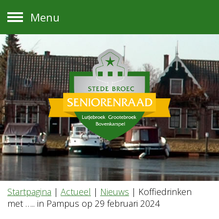
Menu
Startpagina
|
Actueel
|
Nieuws
|
Koffiedrinken
met ….. in Pampus op 29 februari 2024