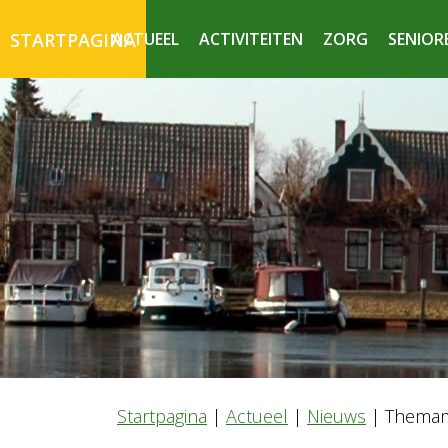
STARTPAGINA
ACTUEEL
ACTIVITEITEN
ZORG
SENIOR
Startpagina
|
Actueel
|
Nieuws
|
Themam