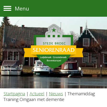
Menu
Startpagina
|
Actueel
|
Nieuws
|
Themamiddag
Training Omgaan met dementie